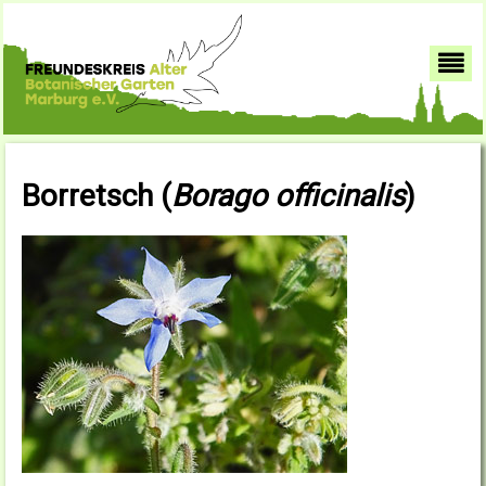
Borretsch (
Borago officinalis
)