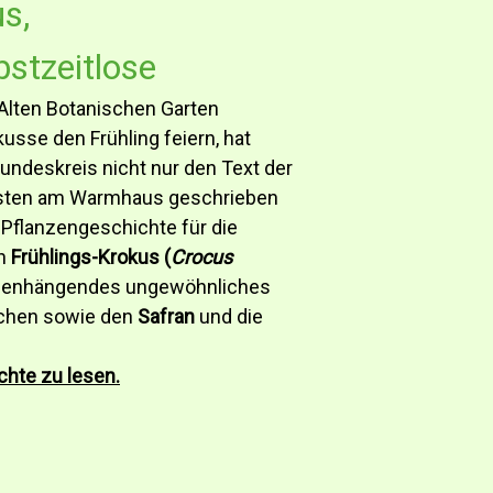
s,
stzeitlose
lten Botanischen Garten
sse den Frühling feiern, hat
undeskreis nicht nur den Text der
asten am Warmhaus geschrieben
Pflanzengeschichte für die
en
Frühlings-Krokus (
Crocus
mmenhängendes ungewöhnliches
chen sowie den
Safran
und die
chte zu lesen.