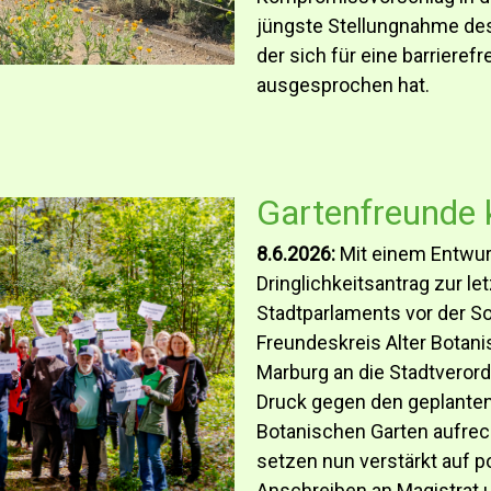
jüngste Stellungnahme des
der sich für eine barriere
ausgesprochen hat.
Gartenfreunde 
8.6.2026:
Mit einem Entwurf
Dringlichkeitsantrag zur l
Stadtparlaments vor der 
Freundeskreis Alter Botan
Marburg an die Stadtverordn
Druck gegen den geplante
Botanischen Garten aufrec
setzen nun verstärkt auf p
Anschreiben an Magistrat u