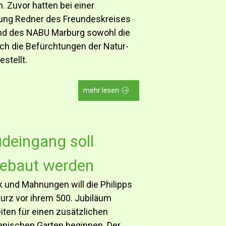
. Zuvor hatten bei einer
gung Redner des Freundeskreises
und des NABU Marburg sowohl die
auch die Befürchtungen der Natur-
stellt.
mehr lesen
üdeingang soll
gebaut werden
tik und Mahnungen will die Philipps
kurz vor ihrem 500. Jubiläum
ten für einen zusätzlichen
nischen Garten beginnen. Der