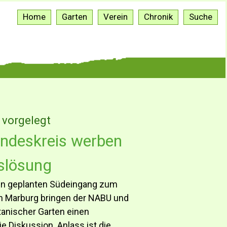
Home
Garten
Verein
Chronik
Suche
 vorgelegt
ndeskreis werben
slösung
en geplanten Südeingang zum
in Marburg bringen der NABU und
tanischer Garten einen
 Diskussion. Anlass ist die