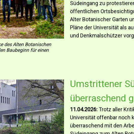
Südeingang zu protestieren
öffentlichen Ortsbesichti
Alter Botanischer Garten 
Pläne der Universität als 
und Denkmalschützer vorge
ke des Alten Botanischen
den Baubeginn für einen
Umstrittener S
überraschend 
11.04.2026:
Trotz aller Kri
Universität offenbar noch 
überraschend mit den Arbei
Südeingang zum Alten Bota