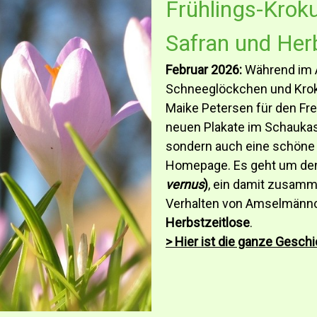
Frühlings-Kroku
Safran und Herb
Februar 2026:
Während im A
Schneeglöckchen und Kroku
Maike Petersen für den Fre
neuen Plakate im Schauk
sondern auch eine schöne 
Homepage. Es geht um d
vernus
)
, ein damit zusa
Verhalten von Amselmänn
Herbstzeitlose
.
> Hier ist die ganze Geschi