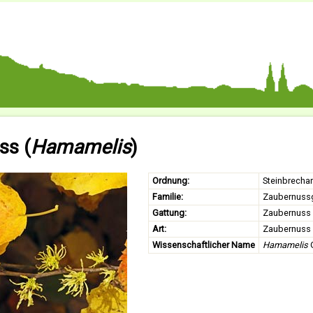
ss (
Hamamelis
)
Ordnung:
Steinbrechar
Familie:
Zaubernuss
Gattung:
Zaubernuss
Art:
Zaubernuss
Wissenschaftlicher Name
Hamamelis