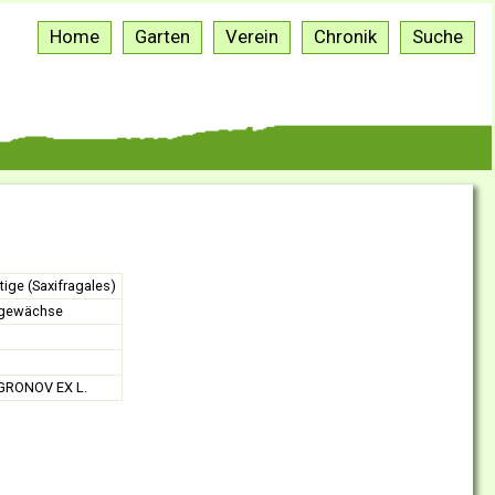
Home
Garten
Verein
Chronik
Suche
tige (Saxifragales)
gewächse
GRONOV EX L.