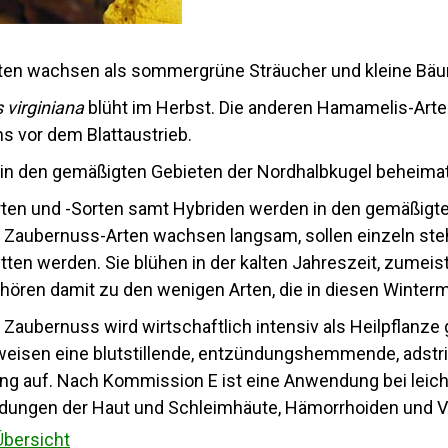
ten wachsen als sommergrüne Sträucher und kleine Bä
virginiana
blüht im Herbst. Die anderen Hamamelis-Arte
s vor dem Blattaustrieb.
d in den gemäßigten Gebieten der Nordhalbkugel beheimat
ten und -Sorten samt Hybriden werden in den gemäßigten
 Zaubernuss-Arten wachsen langsam, sollen einzeln ste
ten werden. Sie blühen in der kalten Jahreszeit, zume
hören damit zu den wenigen Arten, die in diesen Winter
e Zaubernuss wird wirtschaftlich intensiv als Heilpflanz
weisen eine blutstillende, entzündungshemmende, adstr
ung auf. Nach Kommission E ist eine Anwendung bei leic
dungen der Haut und Schleimhäute, Hämorrhoiden und Va
Übersicht