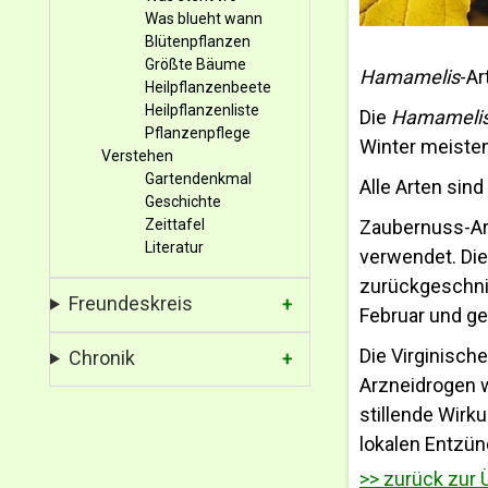
Was blueht wann
Blütenpflanzen
Größte Bäume
Hamamelis
-Ar
Heilpflanzenbeete
Heilpflanzenliste
Die
Hamamelis 
Pflanzenpflege
Winter meisten
Verstehen
Gartendenkmal
Alle Arten sin
Geschichte
Zeittafel
Zaubernuss-Ar
Literatur
verwendet. Die
zurückgeschnit
Freundeskreis
Februar und ge
Die Virginisch
Chronik
Arzneidrogen 
stillende Wirk
lokalen Entzün
>> zurück zur 